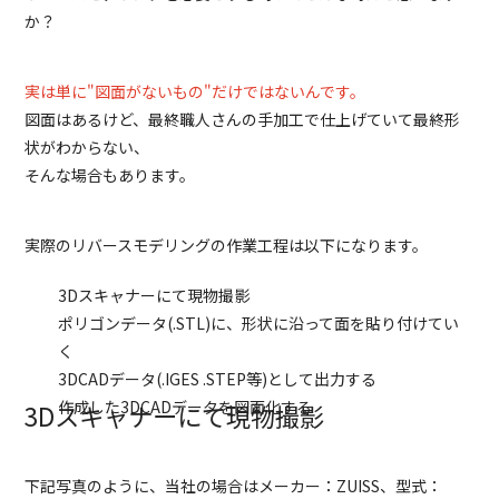
か？
実は単に"図面がないもの"だけではないんです。
図面はあるけど、最終職人さんの手加工で仕上げていて最終形
状がわからない、
そんな場合もあります。
実際のリバースモデリングの作業工程は以下になります。
3Dスキャナーにて現物撮影
ポリゴンデータ(.STL)に、形状に沿って面を貼り付けてい
く
3DCADデータ(.IGES .STEP等)として出力する
作成した3DCADデータを図面化する
3Dスキャナーにて現物撮影
下記写真のように、当社の場合はメーカー：ZUISS、型式：