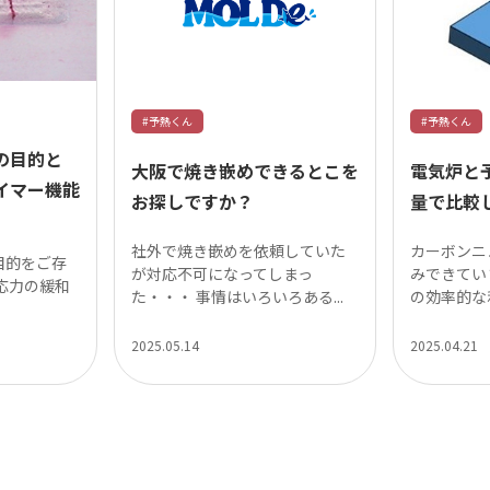
#予熱くん
#予熱くん
の目的と
大阪で焼き嵌めできるとこを
電気炉と
イマー機能
お探しですか？
量で比較
社外で焼き嵌めを依頼していた
カーボンニ
目的をご存
が対応不可になってしまっ
みできてい
応力の緩和
た・・・ 事情はいろいろある...
の効率的な利
2025.05.14
2025.04.21