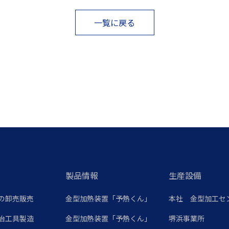
一覧に戻る
製品情報
生産設備
の卸売販売
金型加熱装置「予熱くん」
本社 金型加工セ
冶工具製造
金型加熱装置「予熱くん」
堺浜事業所