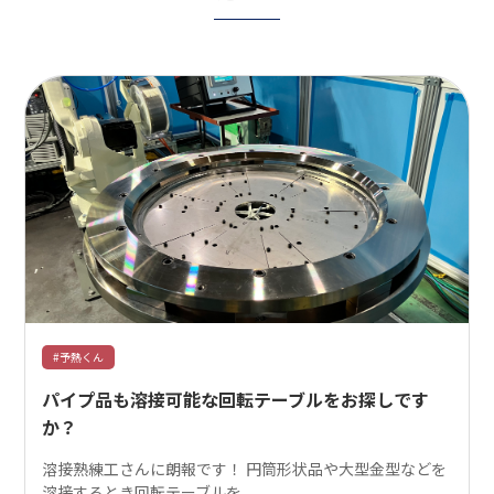
#予熱くん
パイプ品も溶接可能な回転テーブルをお探しです
か？
溶接熟練工さんに朗報です！ 円筒形状品や大型金型などを
溶接するとき回転テーブルを...